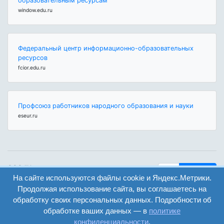
образовательным ресурсам"
window.edu.ru
Федеральный центр информационно-образовательных
ресурсов
fcior.edu.ru
Профсоюз работников народного образования и науки
eseur.ru
ООО "Центр
Найти
образования и
На сайте используются файлы cookie и Яндекс.Метрики.
вход
консалтинга"
Продолжая использование сайта, вы соглашаетесь на
Версия
Волгоград 2008-
обработку своих персональных данных. Подробности об
регистрация
сайта для
2026
обработке ваших данных — в
политике
слабовидящих
конфиденциальности
.
Сайт создан на